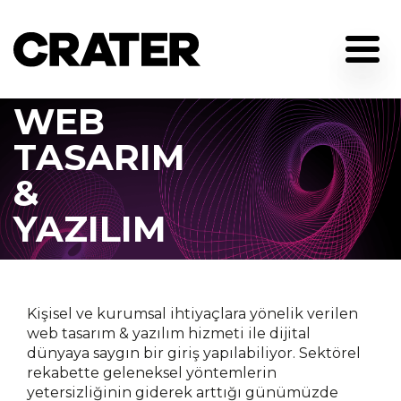
WEB
TASARIM
Anasayfa
&
Hakkımızda
YAZILIM
Hizmetlerimiz
İşlerimiz
Kişisel ve kurumsal ihtiyaçlara yönelik verilen
Blog
web tasarım & yazılım hizmeti ile dijital
İletişim
dünyaya saygın bir giriş yapılabiliyor. Sektörel
rekabette geleneksel yöntemlerin
yetersizliğinin giderek arttığı günümüzde